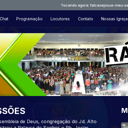
Tocando agora: falcaoejosue-meu-sertao-quer
Chat
Programação
Locutores
Contato
Nossas Igreja
SSÕES
M
ssembleia de Deus, congregação do Jd. Alto
istrou a Palavra do Senhor o Pb. Josias