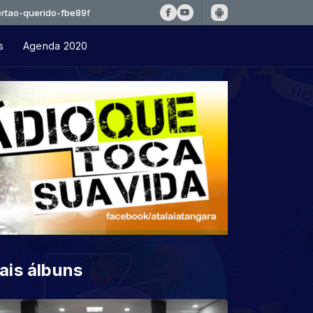
ido-fbe89f
s
Agenda 2020
ais álbuns