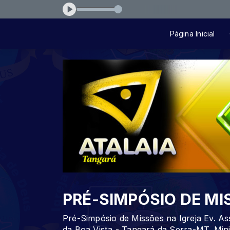
rtao-querido-fbe89f
Página Inicial
PRÉ-SIMPÓSIO DE MI
Pré-Simpósio de Missões na Igreja Ev. A
da Boa Vista - Tangará da Serra-MT. Min