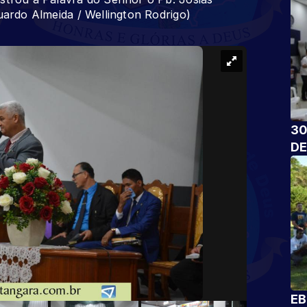
uardo Almeida / Wellington Rodrigo)
30
DE
EB