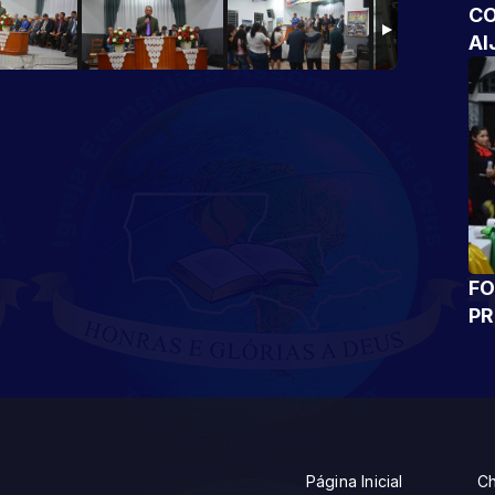
CO
AI
FO
P
Página Inicial
Ch