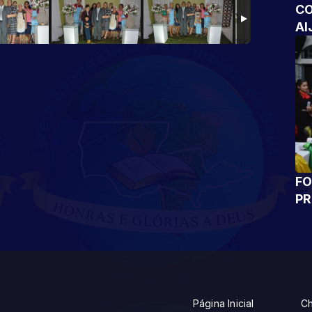
CO
AI
FO
P
Página Inicial
Ch