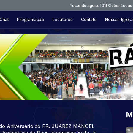
Tocando agora: [01] Kleber Lucas e Fernand
Chat
Programação
Locutores
Contato
Nossas Igreja
M
m do Aniversário do PR. JUAREZ MANOEL
. Assembleia de Deus, congregação do Jd.