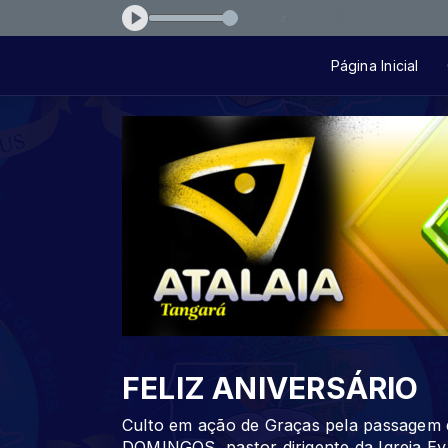
e Fernanda Brum - Meu Maior Prazer
Página Inicial
FELIZ ANIVERSÁRIO
Culto em ação de Graças pela passage
DOMINGOS, pastor dirigente da Igreja Ev