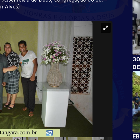
on Alves)
30
DE
EB