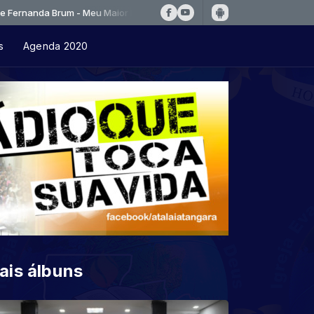
a Brum - Meu Maior Prazer
s
Agenda 2020
ais álbuns