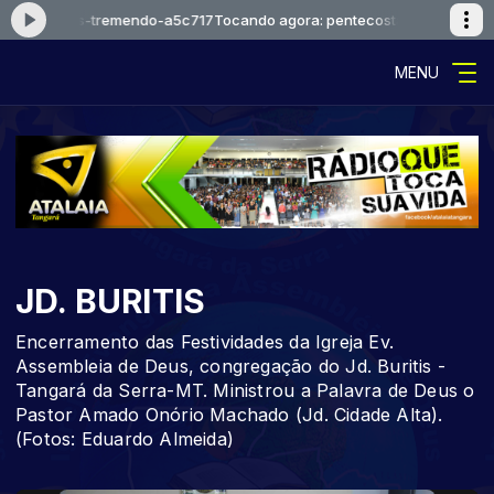
osta-deus-tremendo-a5c717
Tocando agora: pentecosta-deus-tremend
MENU
JD. BURITIS
Encerramento das Festividades da Igreja Ev.
Assembleia de Deus, congregação do Jd. Buritis -
Tangará da Serra-MT. Ministrou a Palavra de Deus o
Pastor Amado Onório Machado (Jd. Cidade Alta).
(Fotos: Eduardo Almeida)