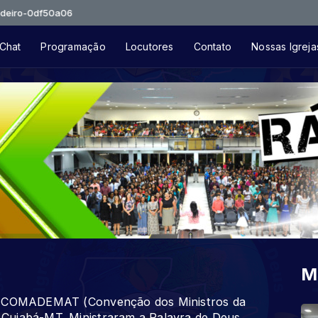
f50a06
Chat
Programação
Locutores
Contato
Nossas Igreja
M
da COMADEMAT (Convenção dos Ministros da
Cuiabá-MT. Ministraram a Palavra de Deus