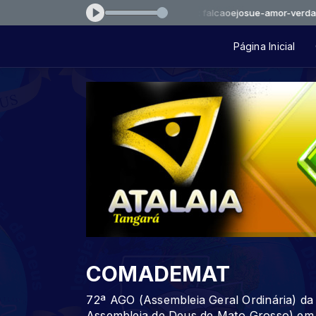
Tocando agora: falcaoejosue-amor-verdadeiro-0d
Página Inicial
COMADEMAT
72ª AGO (Assembleia Geral Ordinária) 
Assembleia de Deus de Mato Grosso) em 