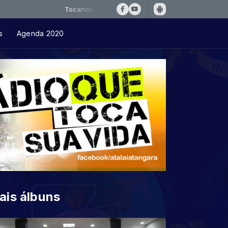
Tocando agora: falcaoejosue-amor-verdadeiro-0df50a06
s
Agenda 2020
ais álbuns