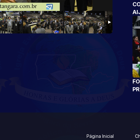
CO
AI
FO
P
Página Inicial
Ch