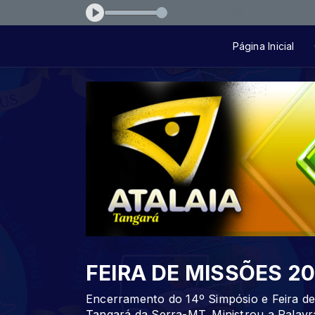
osue-04-ser-humano-carente
Página Inicial
FEIRA DE MISSÕES 20
Encerramento do 14º Simpósio e Feira de
Tangará da Serra-MT. Ministrou a Palav