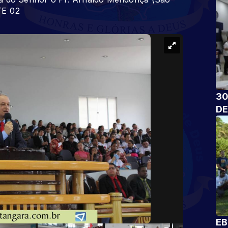
TE 02
30
DE
EB