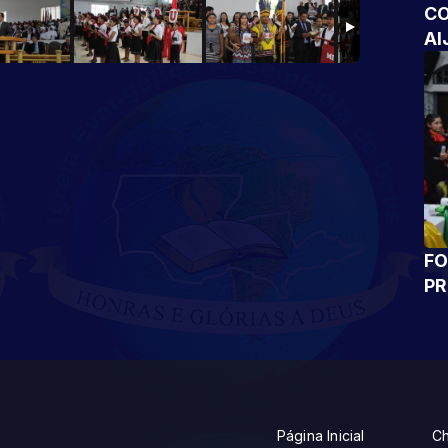
CO
AI
FO
P
Página Inicial
Ch