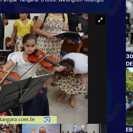
30
DE
EB