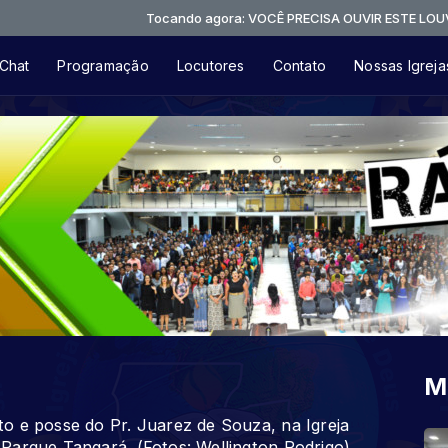
Tocando agora: VOCÊ PRECISA OUVIR ESTE LOUVOR IMPACTA
Chat
Programação
Locutores
Contato
Nossas Igreja
M
o e posse do Pr. Juarez de Souza, na Igreja
Parque Tangará. (Fotos: Wellington Rodrigo)