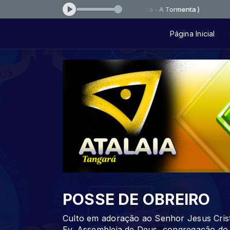
 IMPACTANTE ( Quarteto Koiononia - A Tormenta )
Página Inicial
POSSE DE OBREIRO
Culto em adoração ao Senhor Jesus Crist
Ev. Assembleia de Deus, congregação do 