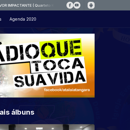
NTE ( Quarteto Koiononia - A Tormenta )
s
Agenda 2020
ais álbuns