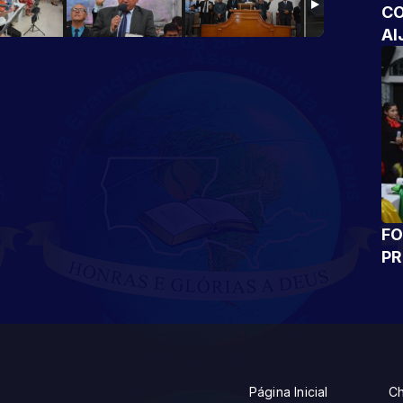
CO
AI
FO
P
Página Inicial
Ch