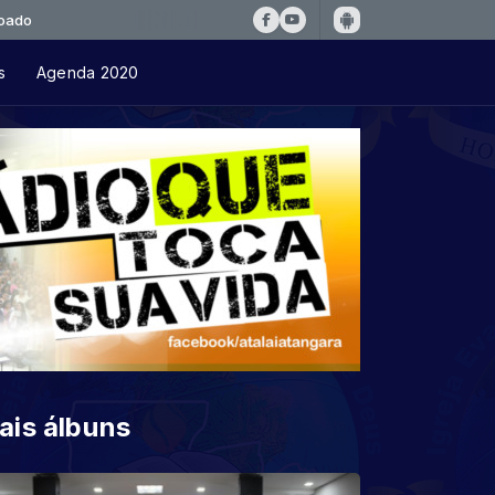
s
Agenda 2020
ais álbuns