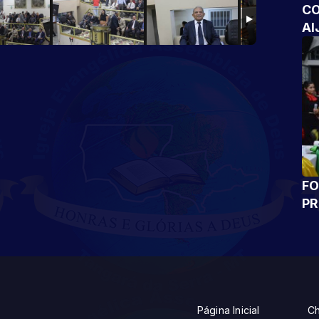
CO
AI
FO
P
Página Inicial
Ch