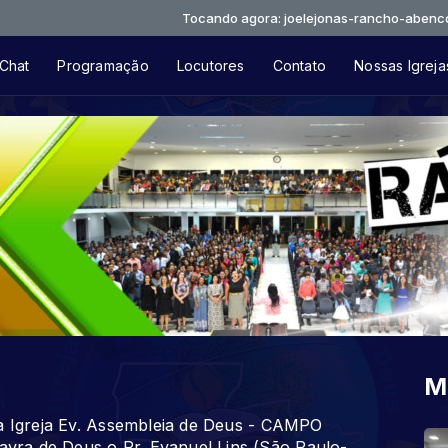
Tocando agora: joelejonas-rancho-abencoado
Chat
Programação
Locutores
Contato
Nossas Igreja
M
na Igreja Ev. Assembleia de Deus - CAMPO
ra de Deus o Pr. Evanuel Lins (São Paulo-