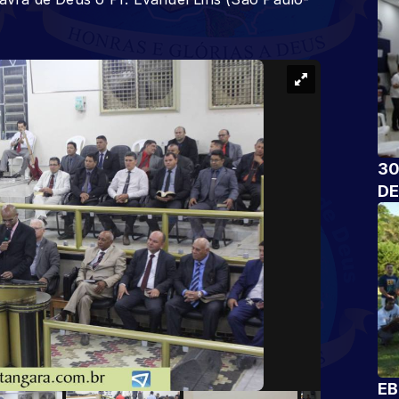
30
DE
EB