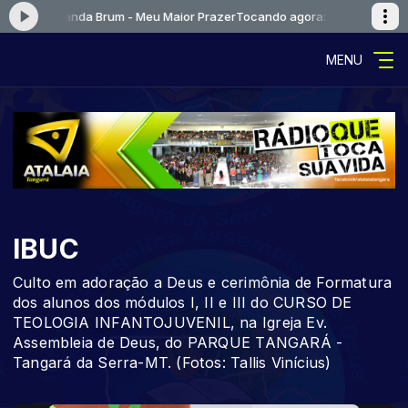
s e Fernanda Brum - Meu Maior Prazer
Tocando agora: [01] Kleber Lucas
MENU
IBUC
Culto em adoração a Deus e cerimônia de Formatura
dos alunos dos módulos I, II e III do CURSO DE
TEOLOGIA INFANTOJUVENIL, na Igreja Ev.
Assembleia de Deus, do PARQUE TANGARÁ -
Tangará da Serra-MT. (Fotos: Tallis Vinícius)