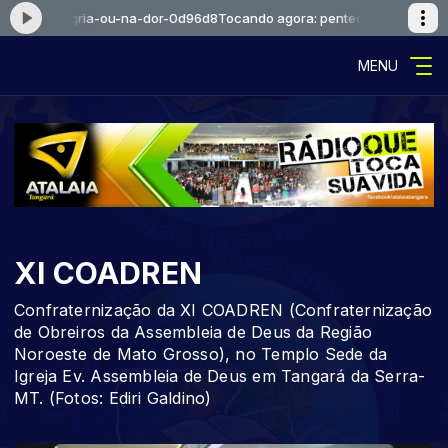
l-na-alegria-ou-na-dor-0d96d8
Tocando agora: pentecostal-na-alegri
MENU
XI COADREN
Confraternização da XI COADREN (Confraternização
de Obreiros da Assembleia de Deus da Região
Noroeste de Mato Grosso), no Templo Sede da
Igreja Ev. Assembleia de Deus em Tangará da Serra-
MT. (Fotos: Ediri Galdino)