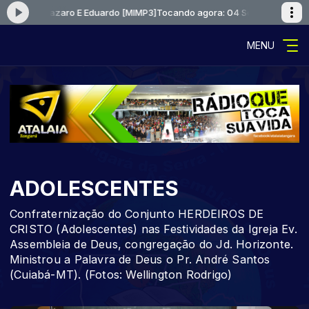
ho Voz Lazaro E Eduardo [MIMP3]
Tocando agora: 04 Sonho Voz Lazaro 
MENU
ADOLESCENTES
Confraternização do Conjunto HERDEIROS DE
CRISTO (Adolescentes) nas Festividades da Igreja Ev.
Assembleia de Deus, congregação do Jd. Horizonte.
Ministrou a Palavra de Deus o Pr. André Santos
(Cuiabá-MT). (Fotos: Wellington Rodrigo)