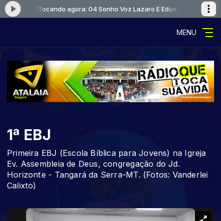
o [MIMP3]
Tocando agora: 04 Sonho Voz Lazaro E Eduardo [MIMP3]
MENU
1ª EBJ
Primeira EBJ (Escola Bíblica para Jovens) na Igreja
Ev. Assembleia de Deus, congregação do Jd.
Horizonte - Tangará da Serra-MT. (Fotos: Vanderlei
Calixto)