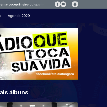
eprimeiro-cd-quem-sou-eu
s
Agenda 2020
ais álbuns