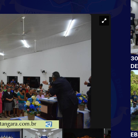
30
DE
EB