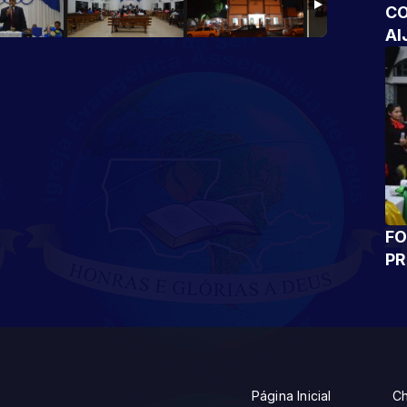
CO
AI
FO
P
Página Inicial
Ch