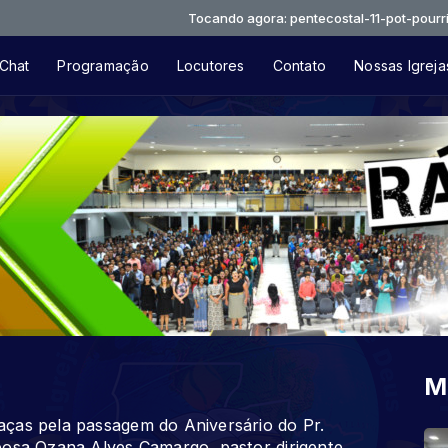
Tocando agora: pentecostal-11-pot-pourri-4da077
Chat
Programação
Locutores
Contato
Nossas Igreja
M
ças pela passagem do Aniversário do Pr.
posa Ozana Alves Camargo, pastor dirigente