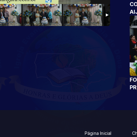
CO
AI
FO
P
Página Inicial
Ch