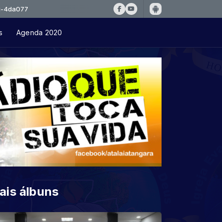
s
Agenda 2020
ais álbuns