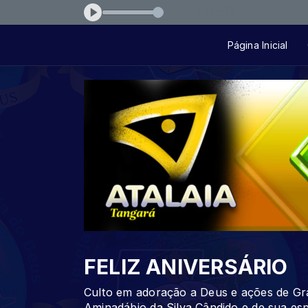
i-4da077
Página Inicial
FELIZ ANIVERSÁRIO
Culto em adoração a Deus e ações de Gra
Aminadábio da Silva Cândido e de sua es