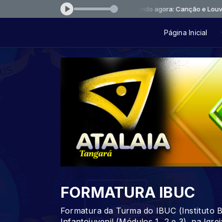
Tocando agora: Canção e Louvor 
Página Inicial
FORMATURA IBUC
Formatura da Turma do IBUC (Instituto B
Infantojuvenil (Módulos 1, 2 e 3), na Igr