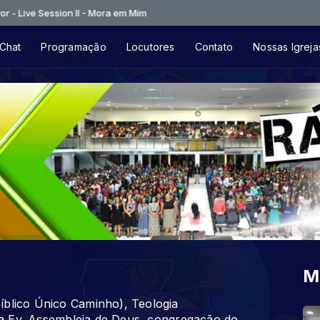
- Live Session II - Mora em Mim
Chat
Programação
Locutores
Contato
Nossas Igreja
M
íblico Único Caminho), Teologia
eja Ev. Assembleia de Deus, congregação do