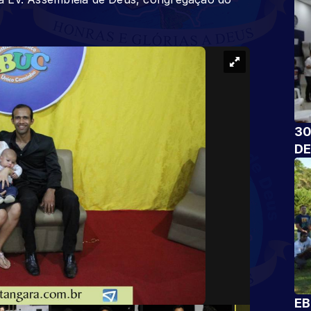
30
DE
EB