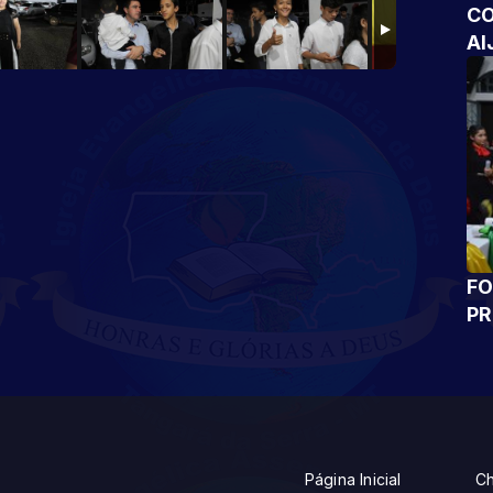
CO
AI
FO
P
Página Inicial
Ch