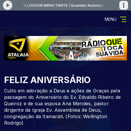
IR ESTE LOUVOR IMPACTANTE ( Quarteto Koiononia - A Tormenta )
Toca
MENU
FELIZ ANIVERSÁRIO
Culto em adoração a Deus e ações de Graças pela
passagem do Aniversário do Ev. Edvaldo Ribeiro de
Queiroz e de sua esposa Ana Mendes, pastor
dirigente da Igreja Ev. Assembleia de Deus,
congregação da Itamarati. (Fotos: Wellington
Rodrigo)