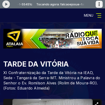
sue-faixa-1-55451c
Tocando agora: falcaoejosue-faixa-1-55451c
MENU
TARDE DA VITÓRIA
XI Confraternização da Tarde da Vitória na IEAD,
Sede - Tangará da Serra-MT. Ministrou a Palavra do
Senhor o Ev. Romilson Alves (Rolim de Moura-RO).
(Fotos: Eduardo Almeida)