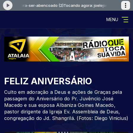
s-nasci-pra-ser-abencoado (2)
Tocando agora: joelejonas-nasci-pra-s
MENU
FELIZ ANIVERSÁRIO
Culto em adoração a Deus e ações de Graças pela
passagem do Aniversário do Pr. Juvêncio José
Macedo e sua esposa Albaniza Gomes Macedo,
pastor dirigente da Igreja Ev. Assembleia de Deus,
congregação do Jd. Shangrilá. (Fotos: Diego Vinicius)