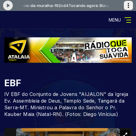
ostal-depois-da-muralha-f92cd4
Tocando agora: Bizupentecostal-depo
MENU
EBF
IV EBF do Conjunto de Jovens "AIJALON" da Igreja
Ev. Assembleia de Deus, Templo Sede, Tangará da
Serra-MT. Ministrou a Palavra do Senhor o Pr.
Kauber Maia (Natal-RN). (Fotos: Diego Vinícius)