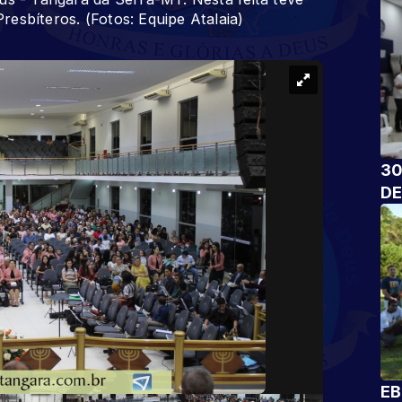
esbíteros. (Fotos: Equipe Atalaia)
30
DE
EB