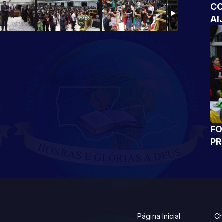
CO
AI
FO
P
Página Inicial
Ch