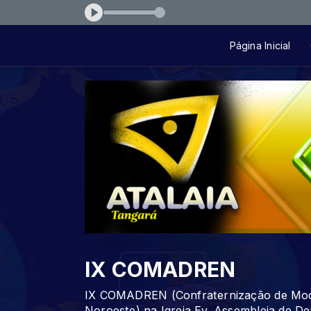
Tocando
Página Inicial
IX COMADREN
IX COMADREN (Confraternização de Moci
Noroeste) na Igreja Ev. Assembleia de De