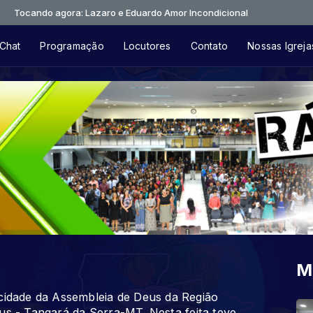
 agora: Lazaro e Eduardo Amor Incondicional
Chat
Programação
Locutores
Contato
Nossas Igreja
M
dade da Assembleia de Deus da Região
us - Tangará da Serra-MT. Nesta feita teve