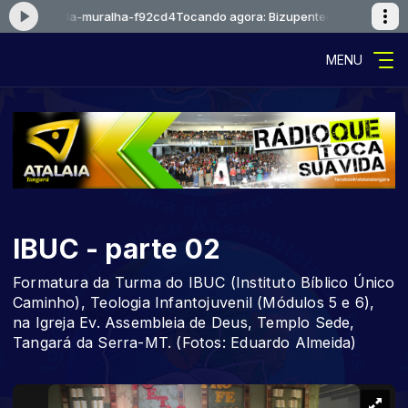
-depois-da-muralha-f92cd4
Tocando agora: Bizupentecostal-depois-d
MENU
IBUC - parte 02
Formatura da Turma do IBUC (Instituto Bíblico Único
Caminho), Teologia Infantojuvenil (Módulos 5 e 6),
na Igreja Ev. Assembleia de Deus, Templo Sede,
Tangará da Serra-MT. (Fotos: Eduardo Almeida)