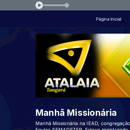
e-tu-me-amas-43a71a
Página Inicial
Manhã Missionária
Manhã Missionária na IEAD, congregação
Equipe SEMADETER. Esteve ministrando a