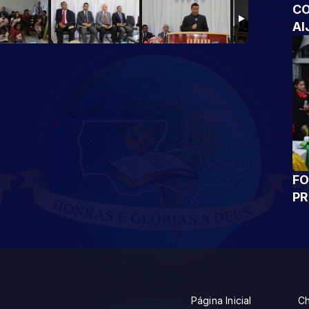
CO
AI
FO
P
Página Inicial
Ch