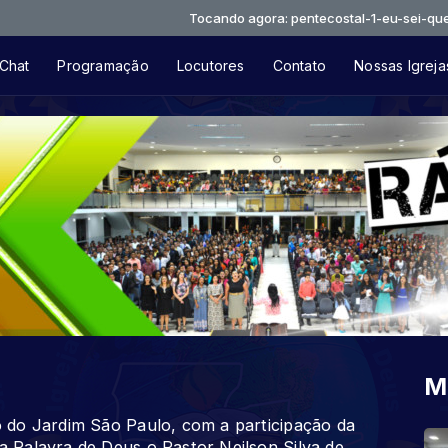
Tocando agora: pentecostal-1-eu-sei-que-tu-me-
Chat
Programação
Locutores
Contato
Nossas Igreja
M
 do Jardim São Paulo, com a participação da
 Palavra de Deus o Pastor Neilson Silva de