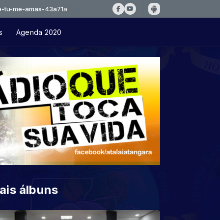
amas-43a71a
s
Agenda 2020
ais álbuns