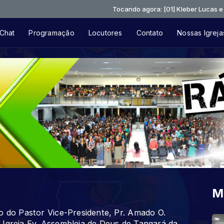
Tocando agora: [01] Kleber Lucas e Fernanda
Chat
Programação
Locutores
Contato
Nossas Igreja
M
o do Pastor Vice-Presidente, Pr. Amado O.
 Igreja Ev. Assembleia de Deus de Tangará da