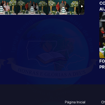
CO
AI
FO
P
Página Inicial
Ch