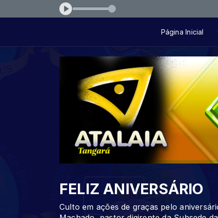
 Fernanda Brum - Meu Maior Prazer
Página Inicial
FELIZ ANIVERSÁRIO
Culto em ações de graças pelo aniversári
Machado, pastor digirente da Subsede da