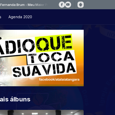
 Brum - Meu Maior Prazer
s
Agenda 2020
ais álbuns