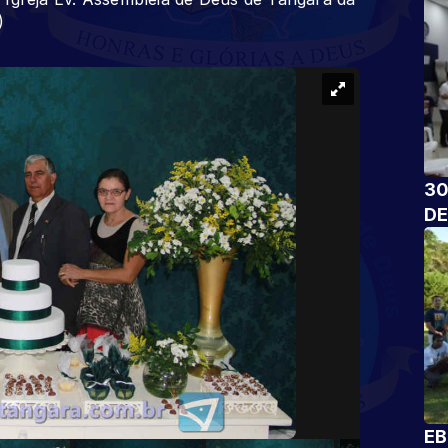
)
30
DE
EB