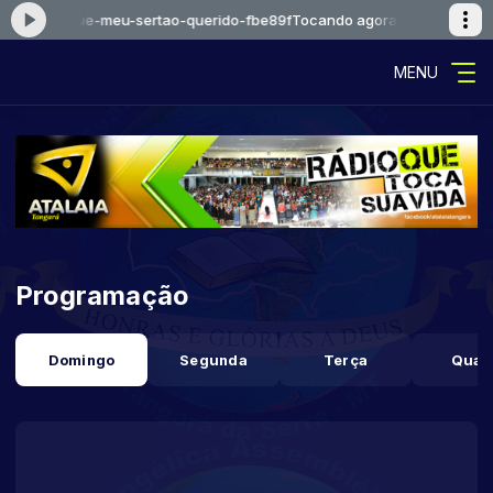
falcaoejosue-meu-sertao-querido-fbe89f
Tocando agora: falcaoejosue
MENU
Programação
Domingo
Segunda
Terça
Quar