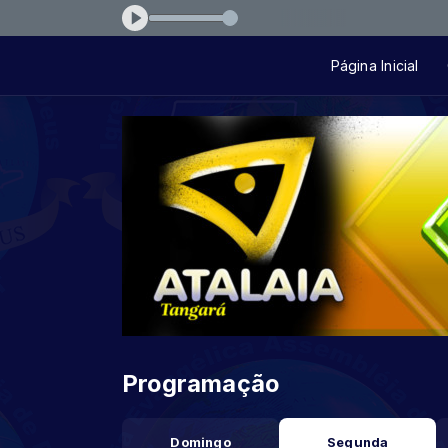
rmaosviana-09-missoes
Página Inicial
Programação
Domingo
Segunda