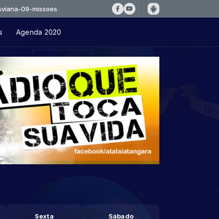
na-09-missoes
s
Agenda 2020
Sexta
Sábado