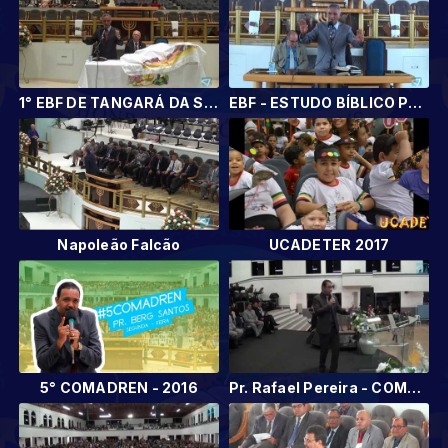
1° EBF DE TANGARÁ DA SERRA
EBF - ESTUDO BÍBLICO PARA FAMÍLIA.
Napoleão Falcão
UCADETER 2017
5° COMADREN - 2016
Pr. Rafael Pereira - COMADREN