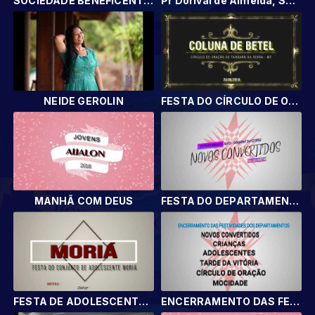
SOCIEDADE BENEFICENTE SALMO23 E CASA DE RECUPERAÇÃO SALUTAR
Pr Dorival de Almeida, Semeador semeie sem olhar onde e nem quando
NEIDE GEROLIN
FESTA DO CÍRCULO DE ORAÇÃO COLUNA DE BETEL 2018
MANHÃ COM DEUS
FESTA DO DEPARTAMENTO NOVOS CONVERTIDOS
FESTA DE ADOLESCENTES DO CONJUNTO MORIÁ
ENCERRAMENTO DAS FESTIVIDADES DOS DEPARTAMENTOS DA IEAD DE TANGARÁ DA SERRA - MT