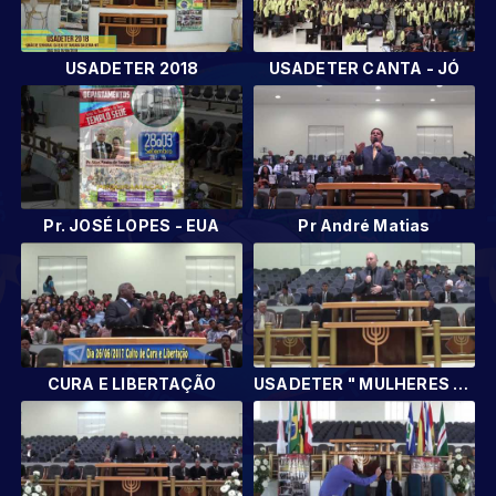
USADETER 2018
USADETER CANTA - JÓ
Pr. JOSÉ LOPES - EUA
Pr André Matias
CURA E LIBERTAÇÃO
USADETER " MULHERES DE ATITUDE"