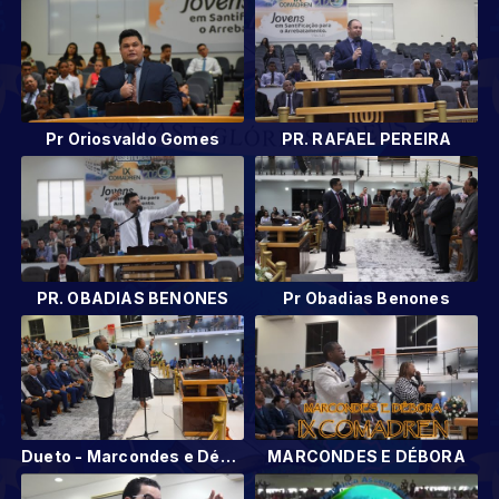
Pr Oriosvaldo Gomes
PR. RAFAEL PEREIRA
PR. OBADIAS BENONES
Pr Obadias Benones
Dueto - Marcondes e Débora
MARCONDES E DÉBORA