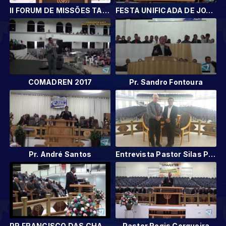
II FORUM DE MISSÕES TANGARÁ DA SERRA
FESTA UNIFICADA DE JOVENS E ADOLESCENTES DE TANGARÁ DE SERRA- MT
COMADREN 2017
Pr. Sandro Fontoura
Pr. André Santos
Entrevista Pastor Silas Paulo de Souza
PR FRANCISCO DAS CHAGAS
Pastor Regis Cerqueira