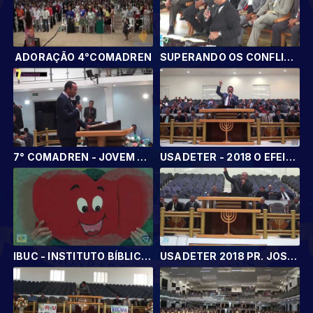
ADORAÇÃO 4°COMADREN
SUPERANDO OS CONFLITOS DA JUVENTUDE - COMADREN 2018
7° COMADREN - JOVEM COMPROMETIDO COM DEUS (Daniel 1.8)
USADETER - 2018 O EFEITO DA ADORAÇÃO DE UMA MULHER SÁBIA.
IBUC - INSTITUTO BÍBLICO ÚNICO CAMINHO
USADETER 2018 PR. JOSÉ DUARTE FILHO - TGA.