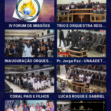
IV FORUM DE MISSÕES
TRIO E ORQUESTRA REGIONAL FILADELPHIA
INAUGURAÇÃO ORQUESTRA REGIONAL FILADELFIA.
Pr. Jorge Paz - UNAADETER E UMADETER | 3° Dia
CORAL PAIS E FILHOS
LUCAS ROQUE E GABRIEL