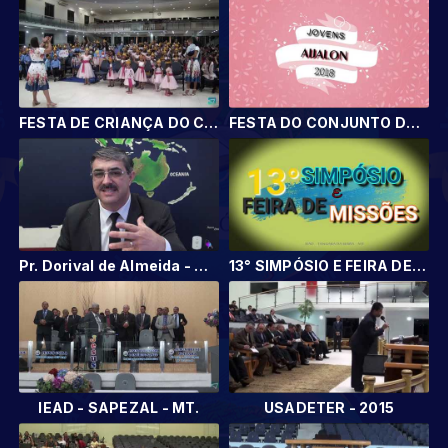
FESTA DE CRIANÇA DO CONJUNTO EN-GEDI 2018
FESTA DO CONJUNTO DE MOCIDADE DO TEMPLO CENTRAL AIJALON
Pr. Dorival de Almeida - MISSÕES TRANSCULTURAIS.
13° SIMPÓSIO E FEIRA DE MISSÕES
IEAD - SAPEZAL - MT.
USADETER - 2015