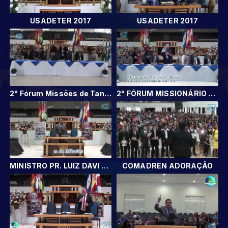
USADETER 2017
USADETER 2017
2° Fórum Missões de Tangará da Serra -MT
2° FÓRUM MISSIONÁRIO DE TANGARÁ DA SERRA - MT
MINISTRO PR. LUIZ DAVI F. DE CASTRO
COMADREN ADORAÇÃO