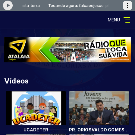
a-terra
Tocando agora: falcaoejosue-planeta-terra
MENU
Vídeos
UCADETER
PR. ORIOSVALDO GOMES (SP)